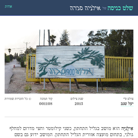
אודות
שלט כניסה
אילניה סג׳רה
של
צולם ע״י
שנת צילום
קוד תמונה
© כל הזכויות שמורות
יעל שגב
2015
001108
אִילָנִיָּה
הוא מושב בגליל התחתון, כשני קילומטר וחצי מדרום למחלף
גולני, בתחום מועצה אזורית הגליל התחתון. המושב ידוע גם בשם