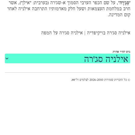
"
סֶגֶ'רָה
", על שם הכפר הערבי הסמוך א-שג'רה (בערבית: "אילן"), אשר
חרב במלחמת העצמאות ושעל חלק מאדמותיו התרחבה אילניה לאחר
קום המדינה.
אילניה סג׳רה בויקיפדיה
|
אילניה סג׳רה על המפה
נווט לעיר אחרת
© כל הזכויות שמורות 2026-2010 לצלמים ול־
אאא
.