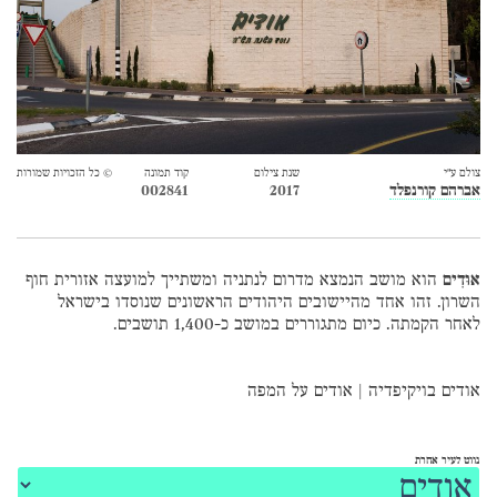
צולם ע״י
שנת צילום
קוד תמונה
© כל הזכויות שמורות
אברהם קורנפלד
2017
002841
אוּדִים
הוא מושב הנמצא מדרום לנתניה ומשתייך למועצה אזורית חוף
השרון. זהו אחד מהיישובים היהודים הראשונים שנוסדו בישראל
לאחר הקמתה. כיום מתגוררים במושב כ-1,400 תושבים.
אודים בויקיפדיה
|
אודים על המפה
נווט לעיר אחרת