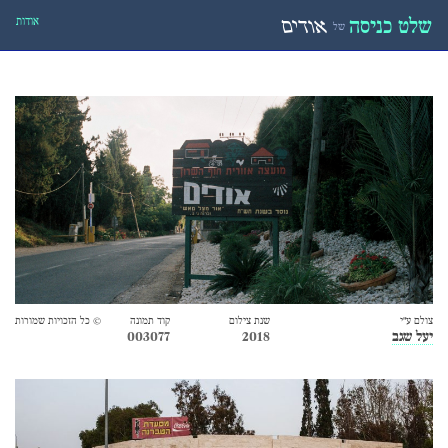
אודות
שלט כניסה
אודים
של
צולם ע״י
שנת צילום
קוד תמונה
© כל הזכויות שמורות
יעל שגב
2018
003077