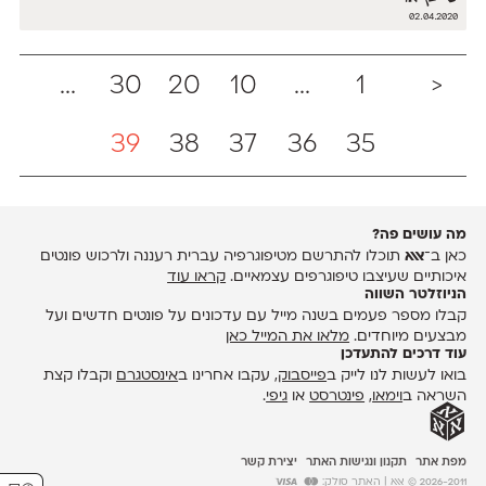
02.04.2020
...
30
20
10
...
1
<
39
38
37
36
35
מה עושים פה?
כאן ב־
אאא
תוכלו להתרשם מטיפוגרפיה עברית רעננה ולרכוש פונטים
איכותיים שעיצבו טיפוגרפים עצמאיים.
קראו עוד
הניוזלטר השווה
קבלו מספר פעמים בשנה מייל עם עדכונים על פונטים חדשים ועל
מבצעים מיוחדים.
מלאו את המייל כאן
עוד דרכים להתעדכן
בואו לעשות לנו לייק ב
פייסבוק
, עקבו אחרינו ב
אינסטגרם
וקבלו קצת
השראה ב
וימאו
,
פינטרסט
או
גיפי
.
מפת אתר
תקנון ונגישות האתר
יצירת קשר
2026-2011 © אאא
| האתר סולק: