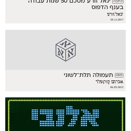
יגאל זורע מסכם 50 שנות עבודה
כתבה
בענף הדפוס
יגאל זורע
28.11.2017
תעמולה תלת־לשוני
פונט
אברהם קורנפלד
06.03.2015