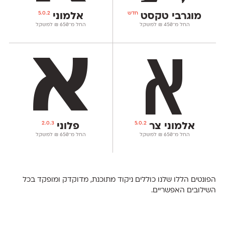
חדש
5.0.2
מוגרבי טקסט
אלמוני
החל מ־
450
₪
למשקל
החל מ־
650
₪
למשקל
2.0.3
5.0.2
אלמוני צר
פלוני
החל מ־
650
₪
למשקל
החל מ־
650
₪
למשקל
הפונטים הללו שלנו כוללים ניקוד מתוכנת, מדוקדק ומופקד בכל
השילובים האפשריים.