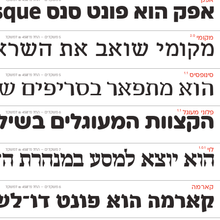
אפק
‫8 משקלים —
החל מ־
450
₪
למשקל
אפק הוא פונט סנס Grotesque דו־לשוני בסיסי, נעים וניטרלי שלא ישתלט על העיצוב שתרקחו בעזרתו. הוא משמש גם לטקסט־רץ (גם בגדלים קטנים מאד) וגם לכותרות ויפתור לכם בעיות עיצוביות בלי למצמץ. אפק כולל 8 משקלים
2.0
מקומי
‫5 משקלים —
החל מ־
450
₪
למשקל
מקומי שואב את השראתו
1.1
סינופסיס
‫5 משקלים —
החל מ־
450
₪
למשקל
הוא מתפאר בסריפים שאפ
1.1
פלוני מעוגל
‫6 משקלים —
החל מ־
450
₪
למשקל
הקצוות המעוגלים בשילו
1.0.1
לוי
‫7 משקלים —
החל מ־
450
₪
למשקל
הוא יוצא למסע במנהרת הזמ
קארמה
‫6 משקלים —
החל מ־
450
₪
למשקל
קארמה הוא פונט דו־לשו