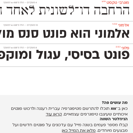
חדש
מוגרבי טקסט
‫4 משקלים —
החל מ־
450
₪
למשקל
הרחבה דו־לשונית לאחד הפונטים האהובים בספריית אאא. המ
5.0.2
אלמוני
‫10 משקלים —
החל מ־
650
₪
למשקל
אלמוני הוא פונט סנס מו
2.0.3
פלוני
‫8 משקלים —
החל מ־
650
₪
למשקל
פונט בסיסי, עגול ומוקפד שמשמש אותנו לכתיבת הטקסטים באתר. הוא 
מה עושים פה?
כאן ב־
אאא
תוכלו להתרשם מטיפוגרפיה עברית רעננה ולרכוש פונטים
איכותיים שעיצבו טיפוגרפים עצמאיים.
קראו עוד
הניוזלטר השווה
קבלו מספר פעמים בשנה מייל עם עדכונים על פונטים חדשים ועל
מבצעים מיוחדים.
מלאו את המייל כאן