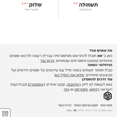
2.0.1
3.0
תעמולה
שלוק
‫6 משקלים
משקל אחד
מה עושים פה?
כאן ב־
אאא
תוכלו להתרשם מטיפוגרפיה עברית רעננה ולרכוש פונטים
איכותיים שעיצבו טיפוגרפים עצמאיים.
קראו עוד
הניוזלטר השווה
קבלו מספר פעמים בשנה מייל עם עדכונים על פונטים חדשים ועל
מבצעים מיוחדים.
מלאו את המייל כאן
עוד דרכים להתעדכן
בואו לעשות לנו לייק ב
פייסבוק
, עקבו אחרינו ב
אינסטגרם
וקבלו קצת
השראה ב
וימאו
,
פינטרסט
או
גיפי
.
מפת אתר
תקנון ונגישות האתר
יצירת קשר
⚥︎
2026-2011 © אאא
| האתר סולק: