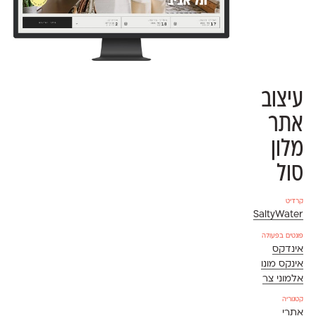
עיצוב
אתר
מלון
סול
קרדיט
SaltyWater
פונטים בפעולה
אינדקס
אינקס מונו
אלמוני צר
קטגוריה
אתרי