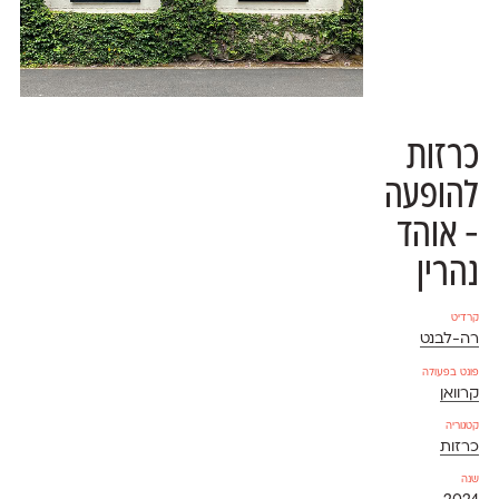
כרזות
להופעה
- אוהד
נהרין
קרדיט
רה-לבנט
פונט בפעולה
קרוואן
קטגוריה
כרזות
שנה