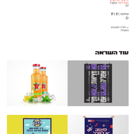
יודע/ת למי מגיע
הקרדיט?
כתוב/י
לנו
שתפו:
|
|
→ חזרה לפונטים
בפעולה
עוד השראה