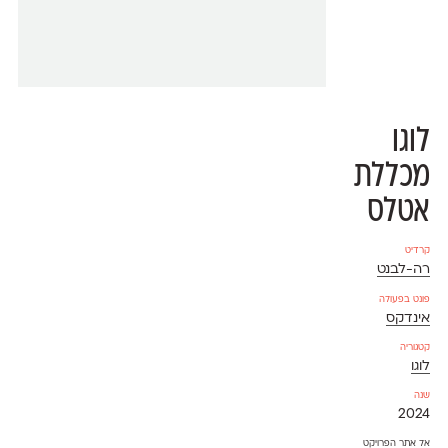
לוגו
מכללת
אטלס
קרדיט
רה-לבנט
פונט בפעולה
אינדקס
קטגוריה
לוגו
שנה
2024
אל אתר הפרויקט