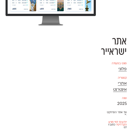
אתר
ישראייר
פונט בפעולה
פלוני
קטגוריה
אתרי
אינטרנט
שנה
2025
אל אתר הפרויקט
⇱
יודע/ת למי מגיע
הקרדיט?
כתוב/י
לנו