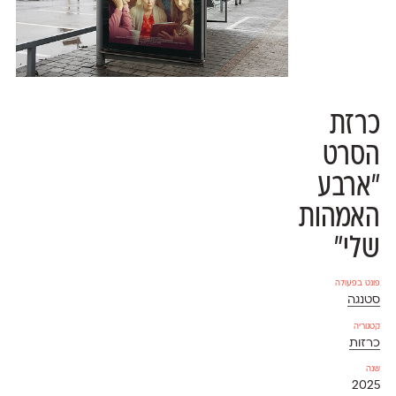
כרזת
הסרט
״ארבע
האמהות
שלי״
פונט בפעולה
סטנגה
קטגוריה
כרזות
שנה
2025