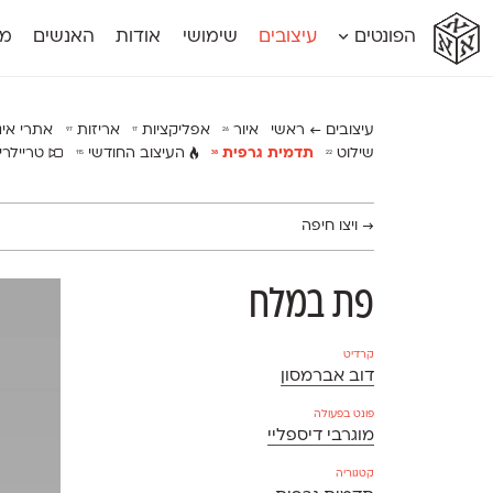
א
א
א
א
א
הפונטים
עיצובים
שימושי
אודות
האנשים
מג
א
אוונטה
אמביוולנטי קומפרסט
מוגרבי דיספל
אטלס
אמביוולנטי רחב
מוגרבי טקס
אינדקס
אנומליה
מכמורת
עיצובים ← ראשי
איור
אפליקציות
אריזות
אתרי אי
97
17
26
אינדקס מונו
אסימון דו־לשוני
מכמורת מעו
שילוט
תדמית גרפית
העיצוב החודשי
טריילרי
115
38
22
אלמוני
אפק
מקומי
אלמוני צר
בר־לב
נוילנד
אמביוולנטי נורמל
גלוריה
סטנגה
→
ויצו חיפה
אמביוולנטי צר
לוי
סינופסיס
פת במלח
קרדיט
דוב אברמסון
פונט בפעולה
מוגרבי דיספליי
קטגוריה