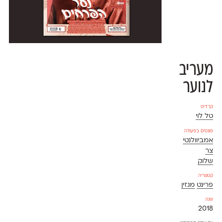
מעריב
לנוער
קרדיט
טל לוי
פונטים בפעולה
אמביוולנטי
צר
שלוק
קטגוריה
פרינט
מגזין
שנה
2018