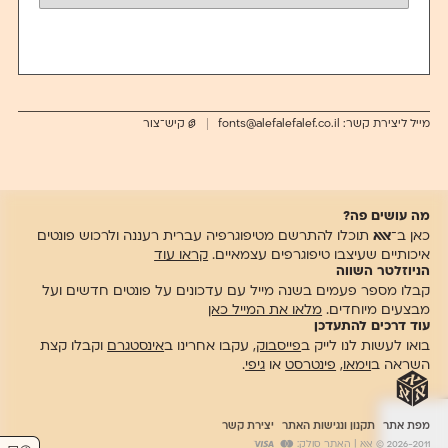
מייל ליצירת קשר:
fonts@alefalefalef.co.il
קיש־צור
מה עושים פה?
כאן ב־
אאא
תוכלו להתרשם מטיפוגרפיה עברית רעננה ולרכוש פונטים
איכותיים שעיצבו טיפוגרפים עצמאיים.
קראו עוד
הניוזלטר השווה
קבלו מספר פעמים בשנה מייל עם עדכונים על פונטים חדשים ועל
מבצעים מיוחדים.
מלאו את המייל כאן
עוד דרכים להתעדכן
בואו לעשות לנו לייק ב
פייסבוק
, עקבו אחרינו ב
אינסטגרם
וקבלו קצת
השראה ב
וימאו
,
פינטרסט
או
גיפי
.
מפת אתר
תקנון ונגישות האתר
יצירת קשר
2026-2011 © אאא
| האתר סולק: