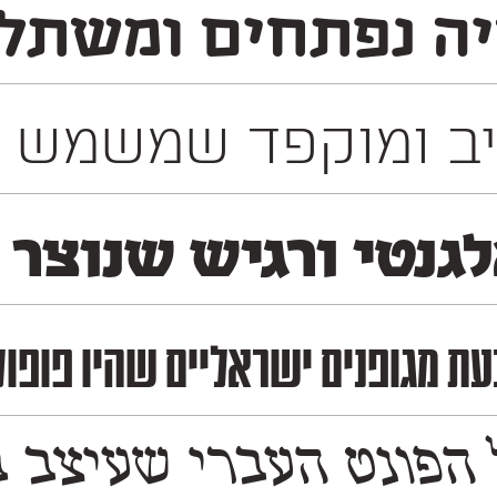
ה נפתחים ומשתלבי
רחב של מדיות שונות. זהו פונט דו־לשוני המכיל
לגנטי ורגיש שנוצר
מות הפרסום והעיתונות בשנות ה־60 וה־70, מה שמעניק לו טאצ' נוסטלגי לצד 
 משמעותי את הנִראות של התרבות והשפה העברית ב