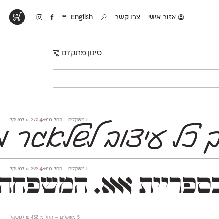
אזור אישי
צרו קשר
English
סינון מתקדם
טים בפעולה
קטלוג להדפסה
טבלת השוואה
לראות עיצובים
לאלו שאוהבים לבחון
טבלה עם כל המאפיינים
פים שנעשו עם
פונטים על־גבי דף A4
של הפונטים שלנו זה
ונטים שלנו
לבן מולבן
לצד זה
‫5 משקלים —
החל מ־
450
270
₪
למשקל
ך כל עיצוב לשלאגר מ
‫5 משקלים —
החל מ־
450
292
₪
למשקל
Mugrabi Dis לכותרות, ו־Mugrabi Text לטקסט־רץ.
‫5 משקלים —
החל מ־
450
₪
למשקל