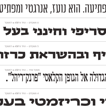
תיעה. הוא נועז, אנרגטי ומפתיע,
‫6 משקלים —
החל מ־
450
₪
למשקל
יפי וחינני בעל ז
‫5 משקלים —
החל מ־
450
₪
למשקל
יף ובהשראת כרזו
משקל אחד —
החל מ־
450
₪
למשקל
וּלה אל הגופן הקלאסי ״פרנק־ריהל״.
‫4 משקלים —
החל מ־
450
₪
למשקל
י וכריזמטי בע