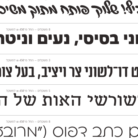
ף! שלוק פותח מתוך משיכו
‫8 משקלים —
החל מ־
450
₪
למשקל
‫3 משקלים —
החל מ־
450
₪
למשקל
רניות מעוגלת וחיננית. יש לו גישה ניואנ
‫5 משקלים —
החל מ־
450
₪
למשקל
רשי האות של הגופן
‫8 משקלים —
החל מ־
450
₪
למשקל
 עם כתב דפוס ("מרובע