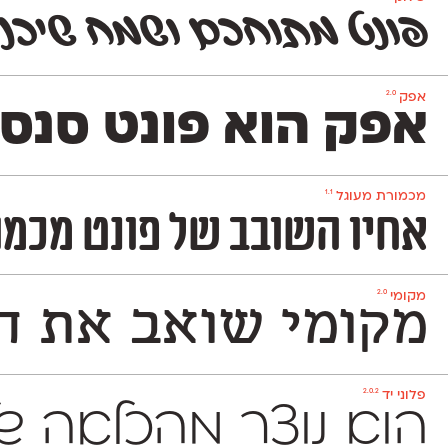
פונט מתוחכם ושמח שיכני
2.0
אפק
אפק הוא פונט סנס Grotesque דו־לשוני בסיסי, נעים וניטרלי שלא ישתלט על העיצוב שתרקחו בעזרתו. הוא משמש גם לטקסט־רץ (גם בגדלים קטנים מאד) וגם לכותרות ויפתור לכם בעיות עיצוביות בלי למצמץ. אפק כולל 8 
1.1
מכמורת מעוגל
אחיו השובב של פונט מכמורת. מכמורת מעו
2.0
מקומי
מקומי שואב את הש
2.0.2
פלוני יד
הוא נוצר מֵהַכְלָאָ