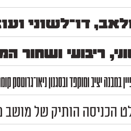
לאב, דו־לשוני ועו
וני, ריבועי ושחור 
ן במבנה יציב ומוקפד ובסגנון ניאו־גרוטסק קו
סה הותיק של מושב מכמורת, והמשיך