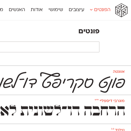
א
א
א
א
א
הפונטים
עיצובים
שימושי
אודות
האנשים
מג
א
אוונטה
אמביוולנטי קומפרסט
מוגרבי דיספל
אטלס
אמביוולנטי רחב
מוגרבי טקס
פונטים
אינדקס
אנומליה
מכמורת
אינדקס מונו
אסימון דו־לשוני
מכמורת מעו
אלמוני
אפק
מקומי
אלמוני צר
בר־לב
נוילנד
אמביוולנטי נורמל
גלוריה
סטנגה
אמביוולנטי צר
לוי
סינופסיס
אוונטה
פונט סקריפ
ט
דו־לשונ
חדש
מוגרבי דיספליי
הרחבה דו־לשונית לאחד הפונטים האהובים בספריי
3.0
נוילנד