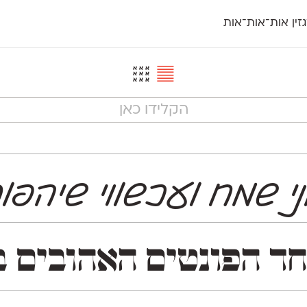
זין אות־אות־אות
חדש
חדש
יי
פלוני
קארמה
חדש
ט
פלוני יד
קדם סנס
פלוני מעוגל
קדם סריף
פונ
גל
פלוני צר
קרוואן
בואו 
מטרי
פעמון
שלוק
הפ
פריימריז
תעמולה
פרנק־רי
פרנק־רי צר
י שמח ועכשווי שיהפו
ת אאא. המשפחה נחלקת לשתי גרסאות משלימות: play