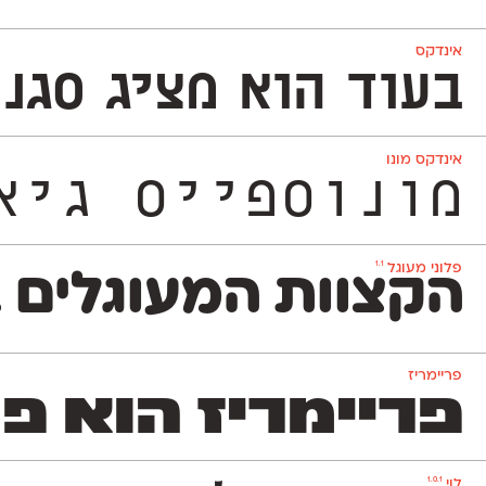
אינדקס
בעוד הוא מציג סגנון ט
אינדקס מונו
מונוספייס גיאומטרי ואקסצ
1.1
פלוני מעוגל
הקצוות המעוגלים ב
פריימריז
פריימריז הוא פונט
1.0.1
לוי