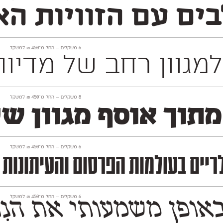
ם עם הזוויות האל
‫6 משקלים —
החל מ־
450
₪
למשקל
 725 תווים, תומך לחלוטין בלמעלה מ־140 שפות 
‫8 משקלים —
החל מ־
450
₪
למשקל
 מתוך אוסף מגוון ש
‫6 משקלים —
החל מ־
450
₪
למשקל
רעננות עכשווית. התוצאה היא פונט המתאים במיוחד לכותרות בולטות, מיתוג וס
‫6 משקלים —
החל מ־
450
₪
למשקל
־110 השנים האחרונות. פונט פרנק־רי עוצב מתוך 