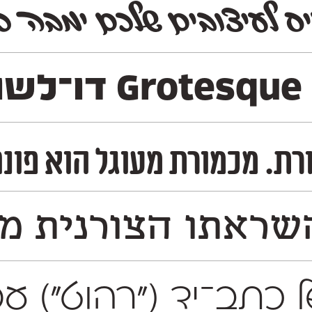
ס לעיצובים שלכם ימבה כי
משקלים
גל הוא פונט דו־לשוני צר ויציב, בעל צו
ראתו הצורנית משו
ה של כתב־יד ("רהוט")