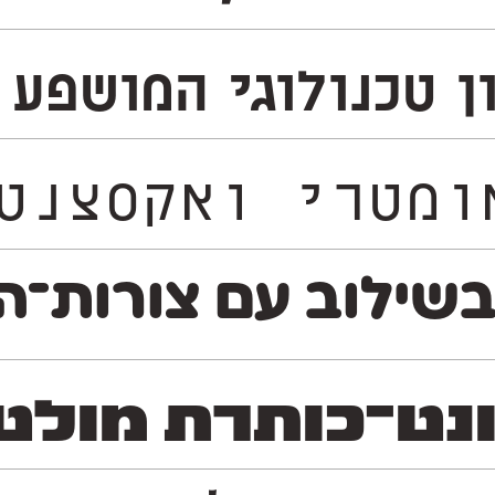
כנולוגי המושפע מעולם 
נטרי הממזג בין עבר ועתיד 
שילוב עם צורות־האו
־כותרת מולטי־לשונ