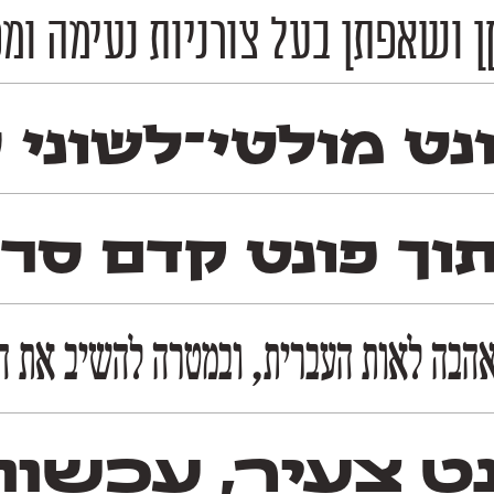
 ושאפתן בעל צורניות נעימה ומפ
ט מולטי־לשוני סר
וך פונט קדם סר
הבה לאות העברית, ובמטרה להשיב את הגד
נט צעיר, עכשוו