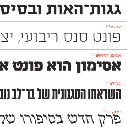
גגות־האות ובסיסי
3.1.1
אטלס
פונט סנס ריבועי, יציב ומוקפד שמשמש למגוון 
3.0
אסימון דו־לשוני
אסימון הוא פונט א
2.0
בר־לב
השראתו הסגנונית של בר־לב נובעת מגופנים ישראליים שהיו פופולריים בעול
2.0.8
פרנק־רי
פרק חדש בסיפורו של הפונט העברי שעיצב באופן