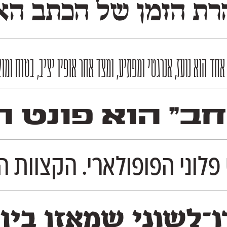
ת הזמן של הכתב האשכ
 הוא נועז, אנרגטי ומפתיע, ומצד אחר אופיו יציב, בטוח ומוק
חב״ הוא פונט ה
פלוני הפופולארי. הקצוות ה
־לשוני שמאזן בין 